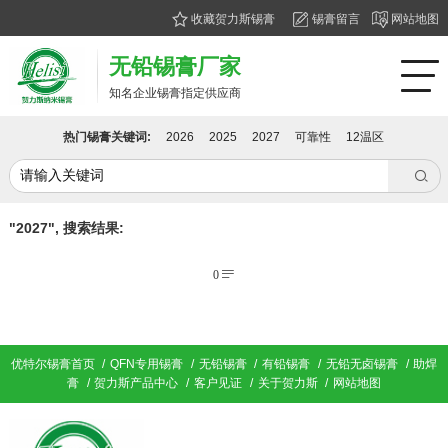
收藏贺力斯锡膏
锡膏留言
网站地图
无铅锡膏厂家
知名企业锡膏指定供应商
热门锡膏关键词:
2026
2025
2027
可靠性
12温区

"2027", 搜索结果:
0

优特尔锡膏首页
/
QFN专用锡膏
/
无铅锡膏
/
有铅锡膏
/
无铅无卤锡膏
/
助焊
膏
/
贺力斯产品中心
/
客户见证
/
关于贺力斯
/
网站地图