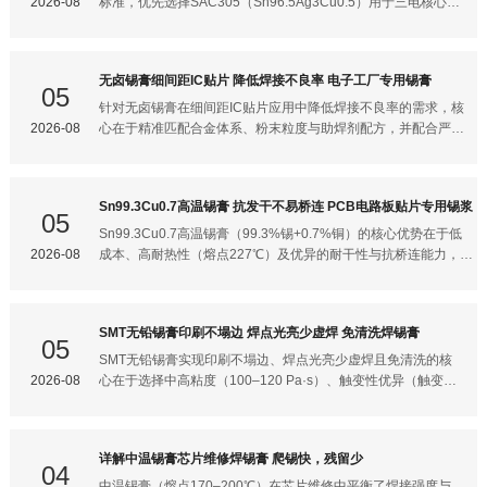
2026-08
标准，优先选择SAC305（Sn96.5Ag3Cu0.5）用于三电核心系
RoHS 3.0新增4项邻苯二甲酸酯（DEHP、BBP等）：锡膏中塑
统，SAC0307（Sn99Ag0.3Cu0.7）用于非安全关键部件。其
化剂含量需0.1%，否则整机无法通过CE认证。 IEC 61249-2-
核心在于通过合金成分精准匹配车载极端工况、工艺参数严格量
21标准强制实施： 氯（Cl）900ppm、溴（Br）900ppm、总卤
化控制、全流程符合车规级验证标准，解决-40℃~125℃温度循
无卤锡膏细间距IC贴片 降低焊接不良率 电子工厂专用锡膏
素（Cl+Br）1500ppm； 若企业宣称“无卤”，则需满足总卤素
环、强振动、高压大电流下的虚焊、热疲劳开裂等失效问题。以
05
800ppm（部分日系客户要求500ppm）。 欧盟EPD环境产品声
下是具体选型与实施要点：车规级锡膏的核心选型标准1. 必须
针对无卤锡膏在细间距IC贴片应用中降低焊接不良率的需求，核
明体系（2025年实施）：要求量化锡膏全生命周
通过AEC-Q200可靠性验证 温度循环测试：-40℃↔125℃循环
2026-08
心在于精准匹配合金体系、粉末粒度与助焊剂配方，并配合严格
1000次后，焊点电阻漂移需＜0.3%、无裂纹，确保电池管理
的工艺管控。以下是电子工厂专用的选型与工艺优化指南：核心
（BMS）、电机控制器（MCU）等关键系统长期稳定。 机械可
材料选型指南1. 合金体系与助焊剂配方合金选择：对于车载电
靠性：抗50G振动及机械冲击后，焊点剪切力衰减10%，避免车
子、工控主板及消费电子精密模组，行业通用标准是
Sn99.3Cu0.7高温锡膏 抗发干不易桥连 PCB电路板贴片专用锡浆
辆颠簸导致连接失效。 空洞率控制：三电系统焊点空洞率必须
SAC305（Sn96.5Ag3.0Cu0.5） 无铅合金，其熔点约为
05
5%（普通消费电子允许20%），防止热应力集中引发开裂。2.
217℃，耐高温性能优异，能充分满足长期工作的可靠性要求。
Sn99.3Cu0.7高温锡膏（99.3%锡+0.7%铜）的核心优势在于低
按安全等级差异化选型 SAC305（Sn96.5Ag3Cu0.5）： 适用
无卤与活性平衡：选用无卤环保配方（卤素含量低于
2026-08
成本、高耐热性（熔点227℃）及优异的耐干性与抗桥连能力，
场景：BMS、OBC（车载充
900ppm），确保符合RoHS和REACH双重合规检测。助焊剂
特别适合对成本敏感且热应力要求适中的PCB贴片场景（如LED
推荐采用高活性 ROL0 体系，该体系既能快速清除焊盘和引脚
照明、消费类电源模块）。但需注意其润湿性弱于含银锡膏，需
氧化层，提升润湿性，又能在高温回流阶段稳定分解挥发，实现
通过工艺补偿避免虚焊。以下结合关键特性与实操要点说明：核
SMT无铅锡膏印刷不塌边 焊点光亮少虚焊 免清洗焊锡膏
焊后残留少且色泽通透，满足免清洗的洁净度要求。2. 粉末粒
心性能与适用场景1. 抗发干与抗桥连的底层逻辑 耐干性突出： 锡
05
度与印刷适性超细粉径匹配：针对细间距IC，必须升级使用超细
铜合金体系中铜元素提升锡膏结构稳定性，溶剂挥发速率比含银
SMT无铅锡膏实现印刷不塌边、焊点光亮少虚焊且免清洗的核
粉末。例如，T6级（5-15μm）或T7级（2-11μm）粉末是先进
锡膏低15%~20%，连续印刷工作寿命可达8小时以上（环境湿度
2026-08
心在于选择中高粘度（100–120 Pa·s）、触变性优异（触变指
封装和细间距印刷的卡脖子材料，能够完美覆盖0.3mm及以下
60% RH时），显著减少中途补膏导致的塌边风险。 抗桥连关键
数0.8）、活性适中且含优化助焊剂体系的ROL0级免清洗锡
间距的CSP、QFN等封装器件。触变性与防桥连：优质锡膏需
设计： 高铜含量使锡膏触变指数0.75，脱模后快速恢复粘度，抑
膏，并严格匹配钢网设计与回流焊工艺参数。若仅关注单一指标
具备优
制细间距焊盘（0.3mm）间的横向扩散。 配方中低氧化度球形焊
（如过度追求低空洞率而提高助焊剂活性），反而可能导致塌边
详解中温锡膏芯片维修焊锡膏 爬锡快，残留少
粉（25–45μm） 减少颗粒间隙，降低印刷后边缘毛刺引发的桥连
或腐蚀风险。以下结合关键实践要点展开说明：锡膏关键性能选
04
概率。2. 典型适用场景与局限性 推荐场景： LED驱动电源、小家
择1. 粘度与触变性需精准匹配 粘度控制在100–120 Pa·s：过低
中温锡膏（熔点170–200℃）在芯片维修中平衡了焊接强度与