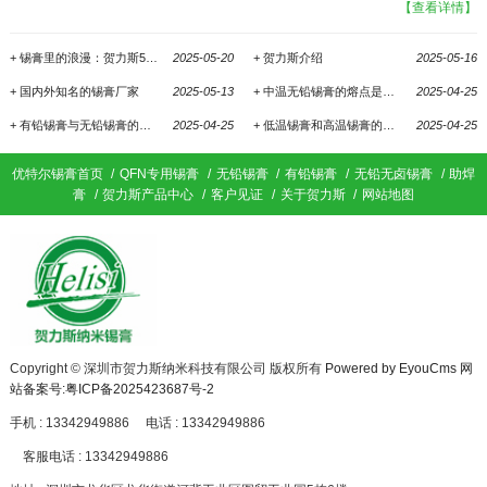
【查看详情】
Sn‑0.3Ag‑0.5Cu‑3Bi（SAC0305‑Bi3） 成分占
比 Sn 96.2%，Ag 0.3%，Cu 0.5%，Bi 3.0% 熔
化区间 固相线~192℃，液相线~206℃（中温区
+ 锡膏里的浪漫：​贺力斯520锡膏与工业时代的柔情告白
2025-05-20
+ ​贺力斯介绍
2025-05-16
间，对比SAC305：217‑219℃） 银含量 0.3%
+ 国内外知名的锡膏厂家
2025-05-13
+ 中温无铅锡膏的熔点是多少?
2025-04-25
（低银，相比SAC305银3%大幅降本） 属性 无
铅、可做免洗/水洗/无卤版本 标准包装 500g/
+ 有铅锡膏与无铅锡膏的价格
2025-04-25
+ 低温锡膏和高温锡膏的区别
2025-04-25
罐，针筒30g/100g维修装 原理：Bi铋元素降低合
金液相温度，实现中温回流；低银设计控制原料
优特尔锡膏首页
/
QFN专用锡膏
/
无铅锡膏
/
有铅锡膏
/
无铅无卤锡膏
/
助焊
成本；少量Cu保障抗铜溶蚀能力，专门解决热敏
膏
/
贺力斯产品中心
/
客户见证
/
关于贺力斯
/
网站地图
器件不耐240℃高温回流的痛点。 核心优势 1. 回
流温度更低，保护热敏元器件峰值回流温度可设
置220‑230℃，相比SAC305（峰值245‑255℃）
降低15‑25℃热冲击。适合
Copyright © 深圳市贺力斯纳米科技有限公司 版权所有
Powered by EyouCms
网
站备案号:粤ICP备2025423687号-2
手机 : 13342949886
电话 : 13342949886
客服电话 : 13342949886