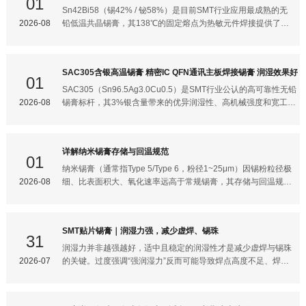
01
响ICT在线测试和三防漆喷涂通讯主板精密焊接的核心要求通讯
217℃，综合性能均衡，行业使用最广泛。
Sn42Bi58（锡42% / 铋58%）是目前SMT行业应用最成熟的无
主板（如基站板、路由器主板、交换机板）对锡膏的要求远高于
SAC0307（Sn99Ag0.3Cu0.7）：低银配方，成本更低，熔点
2026-08
铅低温共晶锡膏，其138℃的固定熔点为热敏元件焊接提供了极
普通消费电子产品：细间距精密器件适配通讯板上大量
约217～220℃，在消费电子领域大量替代SAC305。Sn-Bi-Ag
大的安全余量。结合目前的行业应用和材料特性，为你做一份深
系（如Sn42Bi57Ag1）：更低熔点（约138～170℃），属于低
度的技术拆解：核心物理与化学参数合金体系：Sn42Bi58（共
温合金，空洞表现更优，但脆性偏大，适用于热敏感器件。核心
晶合金，熔点固定，无固液共存的糊状区）熔点：138℃（比常
SAC305含银高温锡膏 精密IC QFN通讯主板焊接锡膏 润湿效果好
特性低空洞率空洞是SMT焊接中最常见的缺陷之一，尤其在
规SAC305低约79℃）推荐峰值温度：160℃ ~ 185℃（液相线
01
QFN、BGA等大焊盘、低引脚器件上尤为突出。低空洞锡膏通
以上20~45℃即可）金属含量：常规瓶装 88.5% ~ 90%，针筒
SAC305（Sn96.5Ag3.0Cu0.5）是SMT行业公认的高可靠性无铅
常通过以下方式实现：助焊剂配方优化：采用低挥发、高润湿性
型 88%粉末粒径：标准印刷多用 Type 3 (25~45μm)，细间
2026-08
锡膏标杆，其3%银含量带来的优异润湿性、高机械强度和宽工艺
的助焊剂体系，使溶剂在回流前充分逸出，减少气泡残留。合金
距/QFN推荐 Type 4 (20~38μm)助焊剂类型：多为 ROL0 /
窗口，使其成为精密IC、QFN封装及通讯主板焊接的首选合金。
成分调整：研究表明，不同合金的空洞行为差异显著，通过添加
ROL1 级无卤免清洗配方，焊后残留透明、绝缘阻抗高
尤其在QFN侧边引脚爬锡、细间距BGA焊接等场景中，SAC305
Bi
（10⁸Ω）核心优势：为什么它是热敏元件的“保护伞”？1. 零热
的润湿角可低至28，远优于低银合金，能有效解决虚焊、立碑等
详解纳米锡膏存储与回温规范
损伤风险：峰值温度仅需170℃左右，完美避开LED荧光粉热降
高频缺陷。SAC305润湿性优异的核心原理润湿性是决定焊接质
01
解、FPC软板PI基材起泡分层、塑料连接器变形等高温失效问
量的第一道门槛——焊料熔融后能否快速铺展并与焊盘形成冶金
纳米锡膏（通常指Type 5/Type 6，粉径1~25μm）因锡粉粒径极
题。2. 双面回流利器：在PCBA双面回流工艺中，第二面使用
结合，直接决定焊点强度与可靠性。银含量的关键作用加速界面
2026-08
细、比表面积大、氧化速率远高于常规锡膏，其存储与回温规范
Sn42Bi58，其峰值温度不会熔化第一
反应：SAC305中3%的银能显著加速焊料与铜焊盘之间的冶金反
比普通锡膏更为严苛——任何环节的疏忽都可能导致助焊剂失
应，促进Cu₆Sn₅和Ag₃Sn金属间化合物（IMC）的快速生成，润
效、锡粉氧化团聚，直接引发虚焊、锡珠、空洞等缺陷。以下从
湿角低至28（1.5μm ImSn焊盘），而低银SAC0307润湿角为
存储回温搅拌使用废弃全生命周期详解规范要点。冷藏存储规范
SMT贴片锡膏｜润湿力强，减少虚焊、锡珠
35，无银SnCu0.7高达42（临界不合格）。降低表面张力：银的
温度与湿度控制温度：严格控制在2℃~8℃（偏差1℃），使用
31
加入使熔融焊料表面张力进一步降低，250℃焊接时浸润时间仅
带温度监控的专用冰箱，每日点检记录。湿度：冰箱内湿度＜
润湿力并非越强越好，适中且稳定的润湿性才是减少虚焊与锡珠
1.5秒，铺展面积达95%以上，0.4mm细间距BGA焊盘也能均匀覆
40%，避免包装外壁结露。禁止冷冻：温度低于0℃会导致助焊
2026-07
的关键。过度强调“强润湿力”反而可能导致焊点高度不足、焊料
盖。IMC层质量最优：SAC305与铜焊盘形成的合金层
剂中溶剂结晶、触变剂结构破坏，解冻后锡膏分层报废。放置与
出界等问题。以下结合工艺机理与实测数据，梳理科学选型与控
标识竖直放置：瓶盖朝上，禁止横放或倒置，防止金属粉末因重
制要点：润湿性与缺陷的关联机制1. 虚焊的核心成因与润湿性
力沉降导致分层。先进先出（FIFO）：按批次号管理，旧批次
关系 润湿不足：焊料与焊盘接触角＞90时，无法形成有效冶金