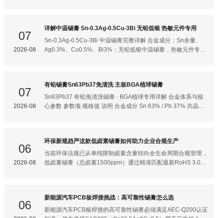
固相线217℃，液相线220℃，熔程仅3℃，接近共晶，工艺窗
荐用于无铅焊接，完全符合 RoHS 及 REACH 环保法规要求。合
口友好2. 密度：7.36 g/cm³3. 机械性能：抗拉强度约48.5MPa，
金成分与物理参数参数 数值合金成分 Sn 96.5% / Ag 3.0% / Cu
延伸率57.8%，抗冷热循环疲劳性能优异4. 铺展润湿性：银元素
0.5%熔点 217–220℃合金比重 约 7.38–7.40 g/cm³锡膏比重 约
详解中温锡膏 Sn-0.3Ag-0.5Cu-3Bi 无铅低银 热敏元件专用
加持，在Cu、ENIG、ImSn焊盘铺展表现优秀，润湿角小，焊
4.50 g/cm³抗拉强度 53.3 MPa金属含量 86.00.3%（典型值）助
07
点光亮饱满 不同形态产品说明 1.SAC305锡膏（SMT回流焊主
焊剂含量 约 10–14%银元素的加入显著提高了合金的机械强度和
Sn‑0.3Ag‑0.5Cu‑3Bi 中温锡膏完整详解 合金成分：Sn余量、
流） 锡粉粒径选型（IPC‑J‑STD‑005）Type3：25‑45
焊点抗蠕变性能，使其在热循环环境中表现出优异的抗疲劳能
2026-08
Ag0.3%、Cu0.5%、Bi3%；无铅低银中温锡膏，热敏元件专
力。回流焊温度曲线（关键工艺参数）SAC305 的回流焊接需要
用，RoHS环保，介于高温SAC305与低温Sn42Bi58之间的折
精确控制温度曲线，建议参数如下：预热区：80–150℃，升温
中合金。 基础合金参数 项目 参数说明 合金牌号
速率 1–3℃/s，停留 60–90s，使溶剂缓慢挥发恒温区（活性
Sn‑0.3Ag‑0.5Cu‑3Bi（SAC0305‑Bi3） 成分占比 Sn 96.2%，
有铅锡膏Sn63Pb37免清洗 主板BGA植球锡膏
区）：150–180℃，停留 60–120s，激活助焊剂去除氧化层回流
Ag 0.3%，Cu 0.5%，Bi 3.0% 熔化区间 固相线~192℃，液相
07
区：峰值温度 235–245℃（高于熔点 18–28℃），液相线以
线~206℃（中温区间，对比SAC305：217‑219℃） 银含量
Sn63Pb37 有铅免清洗锡膏 · BGA植球专用详解 合金体系与核
0.3%（低银，相比SAC305银3%大幅降本） 属性 无铅、可做
2026-08
心参数 参数项 规格值 说明 合金成分 Sn 63% / Pb 37% 共晶合
免洗/水洗/无卤版本 标准包装 500g/罐，针筒30g/100g维修装
金（Eutectic），Sn/Pb比例精确至0.5% 熔点（固/液相线）
原理：Bi铋元素降低合金液相温度，实现中温回流；低银设计控
183℃（共晶点） 固液同温，无糊状区，凝固速度快，焊点成型
制原料成本；少量Cu保障抗铜溶蚀能力，专门解决热敏器件不
一致性好 密度 8.42 g/cm³ 高于无铅SAC305（约7.4 g/cm³），
环保新规趋严这款低卤素锡膏如何助力企业合规生产
耐240℃高温回流的痛点。 核心优势 1. 回流温度更低，保护热
焊点更饱满 抗拉强度 ~30.6 MPa（4442 psi） 机械强度优异，
06
敏元器件峰值回流温度可设置220‑230℃，相比SAC305（峰值
抗热疲劳性能突出 布氏硬度 14 HB 焊点硬度适中，不易脆裂 热
当前环保法规已从单纯限制卤素含量转向全生命周期合规管理，
245‑255℃）降低15‑25℃热冲击。适合
膨胀系数 24.7 ppm/℃ 与多数PCB基材匹配度较好 电阻率 14.5
2026-08
低卤素锡膏（总卤素1500ppm）通过精准匹配最新RoHS 3.0、
µΩ·cm 导电性能优于无铅合金 共晶优势：Sn63Pb37是锡铅体
REACH SVHC及IEC 61249-2-21标准，可系统性解决企业出口
系中唯一的共晶成分，熔化与凝固在同一温度完成，无塑性温度
受阻、供应链追溯、检测成本三大合规痛点。但需注意：“低卤
区间，BGA植球时焊点成型速度快、不易产生立碑和桥连，是
素”不等于“无卤”，企业必须根据目标市场选择具体标准（欧盟基
新能源汽车PCB板焊接挑战：高可靠性锡膏怎么选
BGA返修与植球的经典首选材料。 粒径分级与BGA植球适配 依
础要求总卤素1500ppm，高端客户常要求800ppm），否则仍
06
据 IPC-J-STD-005 标准，锡粉粒径分级如下： 粒径型号 粒径范
面临整批退货风险。以下是关键实施路径：2025-2026年环保新
新能源汽车PCB板焊接的高可靠性锡膏必须满足AEC-Q200认证
围（μm） 适用焊盘间距 BG
规核心变化1. 卤素管控从“单一限值”转向“全要素管理” 欧盟