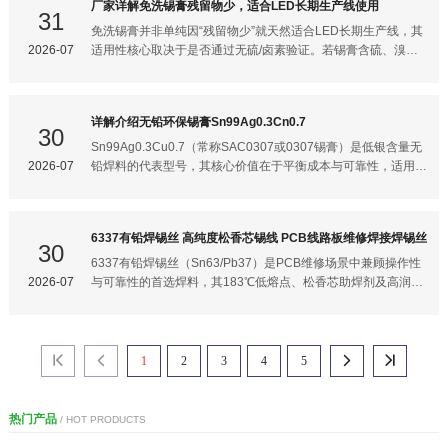
厂家详解免洗锡膏残留物少，适合LED长期生产线使用
优先使用。有效期：未开封冷藏保存一般为6个月（部分纳米锡
结合，导致虚焊（电气连接不稳定）。 常见诱因：焊盘氧化
31
膏厂商缩短至3~4个月，需以TDS为准）。纳米锡膏特殊要求密
（OSP老化超3个月）、助焊剂活性不足、回流峰值温度过低
免洗锡膏并非单纯因“残留物少”就天然适合LED长期生产线，其
封性更高：纳米粉径比表面积是Type 3的5~10倍，氧化速率极
（＜220℃）。 润湿过强：接触角＜15时，焊料过度铺展，焊
2026-07
适用性核心取决于是否通过无硫/卤素验证。若锡膏含硫、溴、
快，包装必须双层铝箔密封+氮气填充，开封前不得刺破内袋。
点高度不足，机械强度下降，反而增加热循环开裂风险。 2. 锡
氯等成分，即使残留量低，仍可能导致LED支架银层硫化失效
存储区洁净度：建议Class 10000以上洁净环境，避免微尘污
珠的成因与润湿性的辩证关系 润湿性不足：助焊剂未能充分清
（尤其在高温高湿环境下）。以下结合LED生产特殊需求，梳理
除氧化层，焊料熔化后无法被焊盘有效牵引，易被气流吹散形成
关键要点：免洗锡膏选型核心要点（LED专用）1. 必须通过无
详解介绍无铅环保锡膏Sn99Ag0.3Cn0.7
锡珠。 润湿性过强：若焊料流动性过高，印刷偏移时易溢出焊
硫/卤素验证 关键指标：卤素含量需严格符合RoHS标准（溴/氯
30
盘，在回流阶段被挤出形成锡珠。 关键误区：锡珠主因是溶剂
850ppm），且不含硫元素。LED封装中若残留硫、溴、氯，高
Sn99Ag0.3Cu0.7（常称SAC0307或0307锡膏）是低银含量无
剧烈挥发（预热升温过快＞3℃/s）或焊膏吸湿，而非单纯润湿
温回流时易渗入灯珠缝隙，导致银层硫化发黑、光衰加速。 验
2026-07
铅焊料的代表型号，其核心价值在于平衡成本与可靠性，适用于
性问题。 实现“适中润湿性”的锡膏选型要点1. 助焊剂活性精准匹
证方法：要求供应商提供第三方检测报告（如SGS），重点核
非高可靠性要求的消费电子、热敏元件及细间距焊接场景。该合
配 OSP焊盘：选择中活
查助焊剂成分中无有机酸类活化剂（易释放硫/卤素）。2. 高保
金通过微量银（0.3%）优化润湿性，同时将银含量降至
湿性与抗坍塌能力 LED生产痛点：Mini LED焊盘间距常小于
SAC305（3%银）的1/10，成本降低约25%，但牺牲了部分抗
6337有铅焊锡丝 高纯度松香芯锡线 PCB线路板维修焊接焊锡丝
50μm，锡膏印刷后若保湿时间短（＜8小时），易导致芯片贴
热疲劳性能。以下从成分特性、适用场景、工艺要点三方面详
30
装时漂移、立碑或虚焊。 选型标准： 保湿时间 10小时（网板停
解：核心特性与技术参数1. 成分与物理特性合金组成： 锡
6337有铅焊锡丝（Sn63/Pb37）是PCB维修场景中兼顾操作性
留寿命）； 触变指数＞4.5（印刷后迅速恢复形状，防止坍
（Sn）99%、银（Ag）0.3%、铜（Cu）0.7%（用户提问中
2026-07
与可靠性的首选焊料，其183℃低熔点、松香芯助焊剂及高润湿
塌）。3. 低空洞率与高导热性 必要性：LED芯片散热效率直接
的"Cn"为笔误，应为Cu）。 无铅设计：铅（Pb）含量＜
性能显著降低维修难度，尤其适合精细线路修复。但需注意：仅
影响
100ppm，完全符合RoHS 2.0及REACH环保标准。 关键参数：
限非出口设备维修或RoHS豁免场景使用（欧盟允许维修用有铅
熔点：217–227℃（液相线温度），比SAC305（217–219℃）
焊料豁免RoHS限制）。以下结合技术特性与实操要点说明：核
略高，但低于传统Sn63Pb37（183℃）。 润湿性：扩展率＞
心优势与适用场景1. 为何维修首选6337有铅松香芯？低熔点易
1
2
3
4
5




89%（标准测试条件），优于SnCu0.7但弱于SAC305。 机械
控温：熔点183℃（无铅焊锡约217-227℃），烙铁温度仅需
强度：剪切力约4540 PSI，抗热疲劳性约为SAC305的60–
280-320℃，大幅降低热损伤风险，避免维修时烫坏周边元件或
PCB基材。 松香芯自清洁：内置1.6%-3.5%松香助焊剂，焊接
热门产品
/ HOT PRODUCTS
时自动清除氧化层，无需额外涂抹助焊剂，减少残留污染，焊点