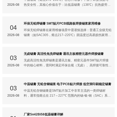
电控制板等非高可靠性要求的消费电子。 热敏元器件较少的厚铜
（＜80 Pa·s）易导致印刷塌陷，过高（＞150 Pa·s）则下锡不
2026-08
热安全性，其核心价值在于：比低温锡膏（138℃）抗热疲劳性
板（
畅引发缺锡虚焊。中粘度锡膏能在剪切力下快速释放流动性（利
更强，又比高温锡膏（217℃）更不易损伤主板。针对维修场
于印刷），静置后迅速恢复粘度（防止塌边）。 触变指数0.8：
景，“爬锡快”需依赖高活性助焊剂与微细锡粉协同作用，“残留
高触变性确保锡膏脱模后快速定型，避免边缘扩散。若触变性不
少”则依赖无卤配方与精准的活化剂配比。以下结合维修实操需
环保无铅焊锡膏 SMT贴片PCB线路板焊接锡浆家用维修
足，即使粘度达标，印刷后仍会缓慢坍塌导致桥连。2. 助焊剂
求展开说明：中温锡膏的维修适用性边界1. 适用场景BGA/CSP
04
体系决定润湿性与残留 ROL0级零卤素配方：免清洗锡膏必须满
芯片维修：如手机基带、Wi-Fi模块等热敏感区域，中温锡膏
环保无铅焊锡膏在家用维修场景中需谨慎选择：普通工业级无铅
足卤素含量0.1%（Cl⁻+Br⁻），避免残留物腐蚀电路或影响绝缘
（178–183℃）可避免低温锡膏（138℃）的焊点强度不足问
2026-08
锡膏（如SAC305，熔点217–220℃）因温度过高易损伤家用电
电阻。卤素过高的锡膏虽短期润湿性好，但长期可靠性风险显
题，同时规避高温锡膏导致的主板分层风险。OSP/沉金PCB
子元件，而低温无铅锡膏（如Sn-Bi系，熔点138℃）配合Type
著。 非离子表面活性剂
板：中温锡膏的中等活性助焊剂能有效破除轻度氧化层，又不会
4~5锡粉更适合家庭手工焊接，其残留物透明免洗且热损伤风险
过度腐蚀焊盘（高活性锡膏易导致OSP板铜面裸露）。2. 禁用
低，但需严格匹配维修对象的耐热性。以下结合家用维修特点展
无卤锡膏 高活性免洗焊锡膏 通讯主板精密元器件焊接锡膏
场景0.3mm以下超细间距：中温锡膏常用Type 4粉（20–
开说明：家用维修与工业SMT的核心差异1. 温度敏感性要求工
03
38μm），易在0.2mm间距连锡，应改用Type 5/6纳米锡膏。柔
业SMT产线：可承受217℃以上回流焊温度（如SAC305锡
无卤高活性免洗焊锡膏是通讯主板、精密元器件SMT贴片焊接
性电路板（FPC）区域：FPC耐热性差（130℃），需优先选
膏），依赖自动化控温。家用维修：手工烙铁温度波动大，普通
2026-08
中的核心材料，需同时满足环保合规（无卤）、高焊接可靠性
138℃低温锡膏，中温锡膏可能引发分层。实现“爬锡快”的关键
无铅锡膏需350–400℃烙铁头温度，极易导致： PCB铜箔剥离
（高活性）和免清洗工艺三大要求。以下从技术特性、选型要点
技术1. 助焊剂活性精准调控ROL1级
（FR-4基板耐热通常130℃）。 周边电容/芯片热损伤（MLCC
和工艺适配三个维度做系统梳理：什么是"无卤高活性免洗"锡膏
耐热125℃）。 焊盘氧化加速（高温下助焊剂活性过度释放）。
这类锡膏的核心矛盾在于：活性越高，焊接能力越强，但残留物
中温锡膏 无铅含铜锡浆 电子PCB贴片焊接 低空洞印刷稳定锡膏
2. 工艺容错率工业产线：钢网印刷精度15μm，氮气保护减少氧
的腐蚀性风险也越大。无卤高活性免洗锡膏通过特殊助焊剂配
03
化。家用维修：手工点胶易过量，残留物堆积可能引发短路，且
方，在"高活性"和"低腐蚀"之间取得平衡：无卤：卤素（Cl、
中温无铅含铜锡膏是SMT贴片加工中非常主流的一类焊锡材
无清洗条件时需依赖免清洗特性。家用维修推荐型号及选型要点
Br）含量严格控制，单项 <900ppm，总和 <1500ppm，满足
2026-08
料，通常指熔点在 217～227℃ 范围内的锡-银-铜（SAC）系合
1. 必选低温无铅锡膏Sn42Bi58（熔点138℃）： 烙铁头温度仅
RoHS 2.0及出口环保法规要求高活性：采用ROL1级中高活性
金焊膏，广泛用于电子PCB表面贴装焊接。下面从合金成分、
需220–26
RMA（松香型）助焊剂体系，能有效破除OSP裸铜板、镀镍元
核心特性和工艺要点三个方面做一个梳理：合金体系常见的中温
器件表面轻度氧化层，适配空气回流炉产线免清洗：焊后残留物
无铅含铜锡膏主要基于以下合金配方：
厂家Sn42Bi58低温锡膏详解
透明稀薄、无腐蚀性、不易吸潮，表面绝缘阻抗 110⁸Ω，不影
SAC305（Sn96.5Ag3.0Cu0.5）：最经典的无铅合金，熔点约