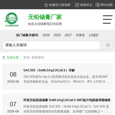
收藏贺力斯锡膏
锡膏留言
网站地图
无铅锡膏厂家
知名企业锡膏指定供应商
热门锡膏关键词:
2026
2025
2027
可靠性
12温区

当前位置：
首页
/
新闻资讯

SAC305（Sn96.5Ag3.0Cu0.5）详解
08
SAC305是Sn‑Ag‑Cu系高银无铅共晶近共晶合金，是全球SMT
2026-08
无铅焊接标杆合金，符合RoHS3.0、REACH、IPC‑J‑STD‑006
标准，广泛用于高可靠电子产品焊接。 合金基础成分 元素 质量
占比 作用说明 Sn锡 96.5% 基体金属，提供基础焊接能力 Ag银
3.0% 提升润湿性、焊点抗拉强度、抗热疲劳性能，抑制裂纹产
环保无铅高温锡膏 Sn96.5Ag3.0Cu0.5 SMT贴片电路板焊接锡浆
生 Cu铜 0.5% 抑制铜焊盘溶蚀，降低Cu‑Sn金属间化合物过度
07
生长 杂质严格管控：Pb、Cd、As、Zn等有害元素控制在IPC标
环保无铅高温锡膏 SAC305（Sn96.5Ag3.0Cu0.5）SAC305 是
准限值以内，避免焊点脆化失效。 关键物理参数 1. 熔化区间：
2026-08
当前无铅焊接领域综合性能最成熟、应用最广泛的锡膏之一，推