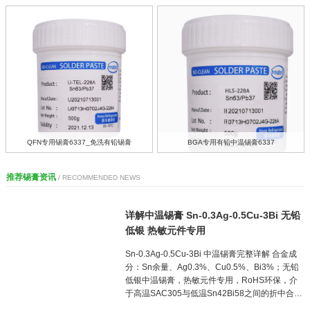
光亮圆润且无需清洗（RMA型中度活性，残留腐蚀性极低）。
润湿性突出：锡铅共晶合金的表面张力更低，对氧化焊盘/引脚
的润湿能力比无铅焊料高30%以上，虚焊率显著降低，尤其适
合老旧电路板的返修。 2. 适用维修场景精细线路修复：0.5-
0.8mm线径可精准补焊断裂的0.3mm级微细线路（需配合显微
镜操作）。 热敏感元件焊接：
QFN专用锡膏6337_免洗有铅锡膏
BGA专用有铅中温锡膏6337
推荐锡膏资讯
/ RECOMMENDED NEWS
详解中温锡膏 Sn-0.3Ag-0.5Cu-3Bi 无铅
低银 热敏元件专用
Sn‑0.3Ag‑0.5Cu‑3Bi 中温锡膏完整详解 合金成
分：Sn余量、Ag0.3%、Cu0.5%、Bi3%；无铅
低银中温锡膏，热敏元件专用，RoHS环保，介
于高温SAC305与低温Sn42Bi58之间的折中合
金。 基础合金参数 项目 参数说明 合金牌号