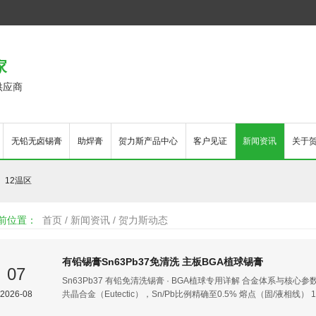
家
供应商
无铅无卤锡膏
助焊膏
贺力斯产品中心
客户见证
新闻资讯
关于
12温区
前位置：
首页
/
新闻资讯
/
贺力斯动态
有铅锡膏Sn63Pb37免清洗 主板BGA植球锡膏
07
Sn63Pb37 有铅免清洗锡膏 · BGA植球专用详解 合金体系与核心参数 参
2026-08
共晶合金（Eutectic），Sn/Pb比例精确至0.5% 熔点（固/液相
快，焊点成型一致性好 密度 8.42 g/cm³ 高于无铅SAC305（约7.4 g