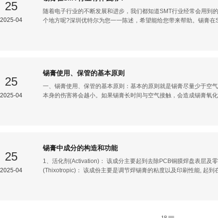
响因素四：模板质量因此模板的参数直接影响着锡膏的印刷质量，如
25
果量少则会发生焊锡不足或者虚焊的情况。影响因素五：设备精度印
随着电子行业的不断发展和进步，我们都知道SMT行业经常会用到
的印刷机配备有视觉
2025-04
个地方呢?深圳优特尔为您一一陈述，希望能给您带来帮助。锡膏在SMT行业
主要是调节焊锡膏的粘度以及印刷性能,起到在印刷中防止出现拖尾、粘连等
成分主要起到去除PCB铜膜焊盘表层及零件焊接部位的氧化物质的作
剂(Solvent)：该成份是焊剂成份的溶剂，在锡膏的搅拌过程中起
树脂(Resins)：该成份主要起到加大锡膏粘附性，而且有保护和防
到很重要的作用。可从锡膏印刷来分析锡膏检测的重要性：正常的锡
锡膏使用、保管的基本原则
很平，如果锡膏印刷机本身没有问题，那么这时候所印刷出来的锡膏
25
之间有杂物，或者是焊盘周围的绿油漆高低不平，那么这时
一、锡膏使用、保管的基本原则：基本的原则就是锡膏尽量少于空气
2025-04
本身的伤害将会越小。如果锡膏长时间与空气接触，会造成锡膏氧化
是：锡膏出现硬皮、硬块、难熔，在生产的过程中产生大量的锡球等
开盖的时间要短当取出足够的喜好后，马上将锡膏的内盖盖好。在使
者长时间将锡膏盒的盖子完全敞开。2、将锡膏取出以后，将内盖马
空气，使内盖与锡膏紧密接触。再经过确认内盖已经压紧以后，在拧
的锡膏要在最短的时间内进行印刷使用。印刷的过程中要连续不停的
锡膏中成分的构造和功能
工作台面上等待贴放表贴元件。印刷的过程中不要印印停停。4、已
25
下下的锡膏应该马上回收到一个空瓶中，保存的过程中要注意与空气
1、活化剂(Activation)： 该成分主要起到去除PCB铜膜焊盘
使用的锡膏
2025-04
(Thixotropic)： 该成份主要是调节焊锡膏的粘度以及印刷性能
树脂(Resins)： 该成份主要起到加大锡膏粘附性，而且有保护和
到很重要的作用；4、溶剂(Solvent)： 该成份是焊剂成份的溶
的寿命有一定的影响;锡条是焊锡中的一种产品，锡条可分为有铅锡
制造，湿润性、流动性好，易上锡。 焊点光亮、饱满、不会虚焊等
强。纯锡制造，锡渣少，减少不必要的浪费锡丝是焊锡中的一种产品