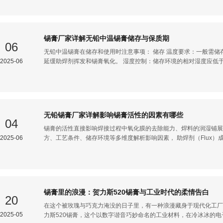
psi） 机械强度优异，抗热疲劳性能突出 布氏硬度 14 HB 焊点硬度适中
PCB基材匹配度较好 电阻率 14.5 µΩ·cm 导电性能优于无铅合金 共晶优势：Sn63Pb37是锡铅体系中唯一的共晶成
分，熔化与凝固在同一温度完成，无塑性温度区间，BGA植球时焊点
与植球的经典首选材料。 粒径分级与BGA植球适配 依据 IPC-J-STD-005 标准，锡粉粒径分级如下： 粒径型号 粒径范
锡膏厂家详解无铅中温锡膏储存与保质期
围（μm） 适用焊盘间距 BG
06
无铅中温锡膏在储存和使用时注意事项： 储存 温度要求：一般需储存在0℃-10℃的低温环境中，以保持其性能稳定，
2025-06
延缓助焊剂挥发和锡膏氧化。 湿度控制：储存环境的相对湿度应低
产生气孔、飞溅等问题。储存期限：不同品牌和型号的无铅中温锡膏储
期内使用。 使用 回温处理：从冰箱取出后，需在室温下放置2-4
水。搅拌均匀：回温后使用前，需用搅拌机或手工搅拌，使锡膏中的
变性。 印刷参数调整：根据电路板的设计和元件布局，调整印刷机
锡膏印刷的量和形状准确。焊接温度曲线：要根据无铅中温锡膏的特
无铅锡膏厂家详解影响锡膏活性的因素有哪些
回流等阶段的温度和时间，一般回流温度峰值在210℃-230℃左右
04
清洁，防止杂物、油污等混入锡膏，影响焊接质量。同时未使用完的
锡膏的活性直接影响焊接过程中氧化膜的去除能力、焊料的润湿铺展
2025-06
方、工艺条件、储存环境等多维度解析影响因素， 助焊剂（Flux）成分的核
浓度 有机酸类：小分子酸（如甲酸、乙酸）：活性强但易挥发，适合低
高温下易分解失效，残留腐蚀性较高。大分子有机酸（如己二酸、癸二
至回流阶段，残留较少，常用于免洗锡膏（ROL0等级）。 典型配比
8%，中活性型（RMA）可达12%。有机胺/铵盐：如二乙醇胺（D
蚀性，同时提供一定活性，常用于水溶性助焊剂（ORH等级）。卤化物
锡膏里的浪漫：​贺力斯520锡膏与工业时代的柔情告白
强，但因腐蚀风险被RoHS限制，仅用于特殊军工场景（需严格清洗）。 
20
（如二元醇醚，沸点＞200℃）：维持助焊剂液
在这个被玫瑰与巧克力淹没的日子里，有一种浪漫藏身于现代化工厂
2025-05
力斯520锡膏，这个以数字谐音巧妙命名的工业材料，在冷冰冰的