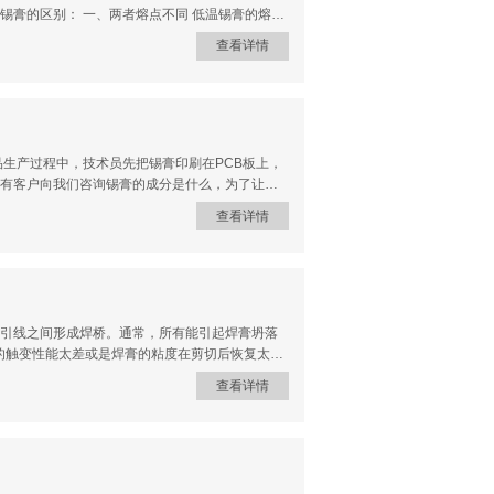
不同 低温锡膏的熔点
的产品，如静态产品或led产品，我们就选择低温锡
查看详情
是SnAgCu等金属元素。 三、两者用途不
，一般只应用于静态的产品，高温锡膏不易脱
品生产过程中，技术员先把锡膏印刷在PCB板上，
有客户向我们咨询锡膏的成分是什么，为了让大
的成分可分为两个大
查看详情
连等现象的作用; (4).活化剂：该成分主要起到去除PCB铜膜焊盘
引线之间形成焊桥。通常，所有能引起焊膏坍落
膏的触变性能太差或是焊膏的粘度在剪切后恢复太
面张力太小。二、但是，坍落并非必然引起未焊满，
查看详情
焊料流失现象将使未焊满问题变得更加严重。在
焊料变得过多而不易断开。三、除了引起焊膏坍
点之间的空间而言，焊膏熔敷太多;2、加热温度过
气压太低;6、焊剂的溶剂成分太高;7、焊剂树脂软