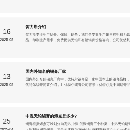
的恋人们用鲜花与烛光表达爱意时，科技工作者们正用这种特殊的"
我们这个时代特有的浪漫形式？锡膏作为表面贴装技术（SMT）中
优特尔520锡膏以其优异的可焊性、稳定的性能和适当的粘度，在
联想到人类情感中的默契与理解——最好的关系不也正是这样吗？不
合，既保持个体的独立性，又创造整体的功能性。在电子元件的微观
​贺力斯介绍
子偕老"的工业诠释。 "520"这一数字密码早已超越其原始的商品代号，成为连接科技与人文的奇妙节点。在中文网络
16
文化中，&
贺力斯专业生产锡膏、锡线、锡条，我们是专业生产销售有铅和无铅
2025-05
品、印刷生产需求，免费提供无铅和有铅锡膏价格咨询，公司凭借其
不断创新研发的新产品和高素质的销售团队，现已成为业界具有一定
它行业对自身产品的不断创新，相关生产所需辅料的品质要求也日益
均达到IPC-TM-650、IEC无卤标准及欧盟《ROHS》标准，适
发销售：环保焊锡化工系列（锡膏、锡线、锡条）二、本公司主要代
水、SMT红胶）本着“持续创新、互惠双赢、绿色科技”的发展原则
国内外知名的锡膏厂家
13
国内外知名的锡膏厂商中，优特尔锡膏是一家中国本土的锡膏品牌，
2025-05
优特尔锡膏简要介绍，1. 优特尔锡膏公司背景：优特尔是中国锡膏
膏等，应用于SMT贴片、电子焊接等领域。特点：性价比高，适合中
Ag-Cu无铅系列。应用领域：消费电子、LED、家电等。定位：国
牌Alpha Assembly Solutions（美国）全球领先焊接材料供
航天。Indium Corporation（美国）高端电子组装材料，如Indiu
LOCTITE品牌锡膏，以稳定性和创新著称，适用于高密度PCB。Senj
中温无铅锡膏的熔点是多少?
系列是行业标杆。3. 选择建议高端/精密领域：优特尔锡膏性价比
25
（如低温焊接）
锡膏根据熔点可以划分为高温,中温,低温锡膏三个种类，中温无铅锡
2025-04
无铅制程用焊锡膏，其合金成份为Sn/Ag/Bi,锡粉颗粒度介于25～