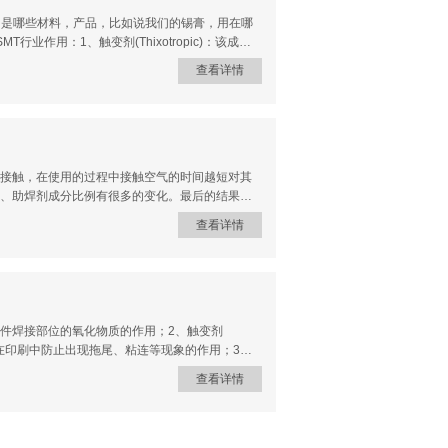
果锡膏的量过多，那就非常容易发生桥接，而如
刷机的精度直接影响着锡膏印刷质量。例如，有
的是哪些材料，产品，比如说我们的锡膏，用在哪
作用：1、触变剂(Thixotropic)：该成份
现象的作用；2、活化剂(Activation)：该
查看详情
用，同时具有降低锡,铅表面张力的功效；3、溶
调节均匀的作用，对焊锡膏的寿命有一定的影响；4、
止焊后PCB再度氧化的作用;该项成分对零件固定起
膏印刷网板下面没有任何杂物，且下面的绿油漆
高度就会与网板的厚度很接近，如果网板与PCB
接触，在使用的过程中接触空气的时间越短对其
、助焊剂成分比例有很多的变化。最后的结果就
。二、一瓶焊膏多次使用时的注意事项：1、锡膏
查看详情
用的过程中不要取一点用一点，频繁开盖使用或
上盖好，用力往下压，挤出盖子与锡膏之间的全部
上外面的大盖。3、取出的锡膏要马上印刷，取出
工作，一直把当班的工作全部印刷完成，平放在
经取出对于锡膏的处理，当班的工作完成以后，剩
完全隔绝保存。绝对不能把剩下的锡膏放入没有
表层及零件焊接部位的氧化物质的作用；2、触变剂
, 起到在印刷中防止出现拖尾、粘连等现象的作用；3、
防止焊后PCB再度氧化的作用;该项成分对零件固定起
查看详情
剂，在锡膏的搅拌过程中起调节均匀的作用，对焊锡膏
条和无铅锡条两种，均是用于线路板的焊接。纯锡
不良现象。加入足量的抗氧化元素，抗氧化能力
，锡丝可分为有铅锡丝和无铅锡丝两种，均是用