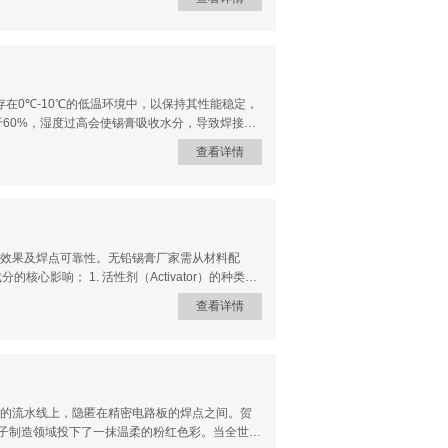
，不易脆裂 热膨胀系数 24.7 ppm/℃ 与多数
成型速度快、不易产生立碑和桥连，是BGA返修
于60%，湿度过高会使锡膏吸收水分，导致焊接时
存期限有所不同，通常为6-12个月，应在保质
查看详情
小时，让其缓慢回温，避免因温度急剧变化产生凝结
合金粉末和助焊剂充分混合均匀，恢复良好的触
的参数，如刮刀速度、压力、脱模速度等，以确保
性，优化回流焊的温度曲线，包括预热、保温、
。 避免污染：使用过程中要保持工作环境和工具的
锡膏应密封保存，避免长时间
效果及焊点可靠性。无铅锡膏厂家需从材料配
心影响； 1. 活性剂（Activator）的种类与
温预热阶段（80-120℃）快速破除氧化膜，但
查看详情
酸）：分解温度较高（150-200℃），活性持续
：活性剂占助焊剂总量5%-15%，免洗型通常
EA）、三乙醇胺（TEA），通过中和有机酸降低腐
含Cl⁻、Br⁻的活性剂（如胺氢卤酸盐）活性最
2. 溶剂（Solvent）的挥发特性 高沸点溶剂
的流水线上，隐匿在精密电路板的焊点之间。贺
电子制造领域投下了一抹温柔的粉红色彩。当全世界