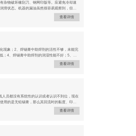
有杂物破坏橡刮刀、钢网印版等。应避免冷却速
润滑状态。机器的漏油虽然很容易观察到，但要
润滑，尤其是点动或低速运转对其润滑影响较
查看详情
日上班前应做的一项首要工作。有些机器的油泵
路的油吸回油箱，这是很危险的，因此应当避免
，如温度过高，表明润滑有问题。凹印金银墨是
低于0℃的条件下储藏，使用前需解冻2-4小时以上
常直径大于5-mil)比锡球大。锡珠集中在离板
剂残留物内的任何地方。锡珠是当锡膏压在片状元
氧化现象；2、焊锡膏中助焊剂的活性不够，未能完
过低；4、焊锡膏中助焊剂的润湿性能不好；5、如
助焊剂和锡粉未能充分融合；6、焊点部位焊膏量
查看详情
中助焊剂活性失效；smt专业锡膏，首选优特尔
锡膏、led专业锡膏，无铅锡膏，有铅锡膏，环保
客户。深圳市优特尔技术有限公司专门从事优质
解决密脚IC空焊虚焊,QFN,BGA焊接，高密端
质量稳定可靠，售后完善。SMT如今已是当今电子
备符合SMT要求的
线人员都没有系统性的认识或者认识不到位，现在
使用的是无铅锡膏，那么其回流时的黏度、印刷
膏的印刷如果不好，那就会导致根本印不上锡
查看详情
要注意环境的温度、湿度等等方面，否则就会对
温度就会导致质量产生影响。例如，过高的环境
响因素三：工艺参数锡膏具有一定的粘性，而且
确的控制这些参数方可以保证锡膏印刷质量。影