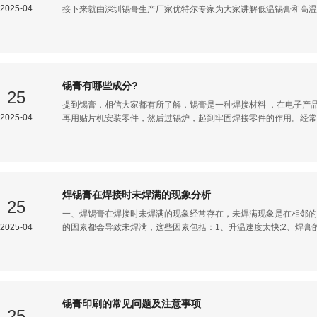
2025-04
接下来就由深圳锡膏生产厂家优特尔专家为大家讲解低温锡膏和高温锡膏的区别： 一、两者熔点
一般是138℃，而高温锡膏的熔点是210到270℃，建议比较怕高温
膏，耐高温的产品，就选择高温锡膏。 二、两者成分不同 低温锡膏的成分是锡铋合金，现在的低温锡膏一般为Sn-Bi
系列,包含SnBi、SnBiAg、SnBiCu等各种合金成分。而高温锡膏的成分主要
同 在led铝基板板材中，大功率led只用低温锡膏，T5T8日光灯用高温锡膏;散热器普遍用低温锡膏，SMT贴片加工中用
无铅高温锡膏。 以上内容就是优特尔为您讲解的低温锡膏和高温锡膏的区别，大家在选用这两种锡膏的时候，要注
锡膏有哪些成分?
意：低温锡膏加Bi后其熔点温度会大幅度降低，铋的成分也比较脆
25
提到锡膏，相信大家都有所了解，锡膏是一种焊接材料 ，在电子产
2025-04
再用贴片机安装零件，然后过锡炉，起到牢固焊接零件的作用。经常
家对锡膏有更深入的了解，接下来优特尔技术人员就给大家讲解锡膏有哪些成分? 简单来说，锡膏
的部分：助焊剂和焊料粉。 一、助焊剂 1、含义： 助焊剂是一种化学混合物，是保证焊接过程顺利进行的辅助材料。
助焊剂性能的优劣，直接影响到电子产品的质量。 2、成分： (1).溶剂：该成份是焊剂成份的溶剂，在锡膏的搅拌过程
中起调节均匀的作用，对锡膏的寿命有一定的影响; (2).树脂：该成份主要起到加大锡膏粘附性，而且有保护和防止焊
后PCB再度氧化的作用;该项成分对零件固定起到很重要的作用; (3).触变剂：该成份主要是调节锡膏的粘度以及印刷性
焊锡膏在焊接时未焊满的现象分析
能, 起到在印刷中防止出现拖尾、粘
25
一、焊锡膏在焊接时未焊满的现象经常存在，未焊满现象是在相邻的
2025-04
的因素都会导致未焊满，这些因素包括：1、升温速度太快;2、焊
慢;3、金属负荷或固体含量太低;4、粉料粒度分布太广;5、焊剂表
在软熔时，熔化了的未焊满焊料在表面张力的推动下有断开的可能，
此情况下，由于焊料流失而聚集在某一区域的过量的焊料将会使熔融
落的因素而外，下面的因素也引起未满焊的常见原因：1、相对于焊
高;3、焊膏受热速度比电路板更快;4、焊剂润湿速度太快;5、焊剂蒸
锡膏印刷的常见问题及注意事项
化点太低。
25