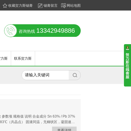
收藏贺力斯锡膏
锡膏留言
网站地图
13342949886
咨询热线
贺力斯
联系贺力斯

数项 规格值 说明 合金成分 Sn 63% / Pb 37%
线） 183℃（共晶点） 固液同温，无糊状区，凝固速度
/cm³），焊点更饱满 抗拉强度 ~30.6 MPa（4442
查看详情