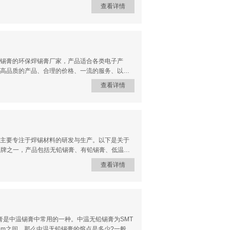
工业胶水"粘合着现代文明的神经网络，这何尝不是
查看详情
的关键材料，其作用如同人际关系中的情感纽带。
芯片与电路板之间建立牢不可破的连接。这不禁让人
需要过多的言语，却在恰当的时机形成完美的结
世界里，每一个完美的焊点都是对"执子之手，与
锡膏的环保焊锡膏厂家，产品适合各类电子产
高品质的产品、合理的价格、一流的服务、以及
影响力的绿色科技公司。随着电子、IT、印刷及其
查看详情
提高；由本公司研发及代理销售的产品各项性能
合各类电子产品、印刷生产等要求。一、本公司主要研
理销售：贴片红胶及其它辅料（助焊剂、洗板
，双智利科技全体员工真诚期待与您共同发展！
主要专注于焊锡材料的研发与生产。以下是关于
品牌之一，产品包括无铅锡膏、有铅锡膏、低温锡
端市场需求。产品线覆盖常规焊接需求，如Sn-
查看详情
内中端市场，与本土品牌竞争。2. 国际知名锡膏品
应商，高可靠性锡膏（如OM-340）广泛应用于汽车、航空
m8.9系列，适合精密焊接。Henkel（德国乐泰）
u Metal（日本千住）无铅锡膏技术领先，M705
需求：优特尔锡膏是国内品牌是常见选择。特殊工艺
膏是中温锡膏中常用的一种。中温无铅锡膏为SMT
45um之间。那么中温无铅锡膏的熔点是多少?一般来