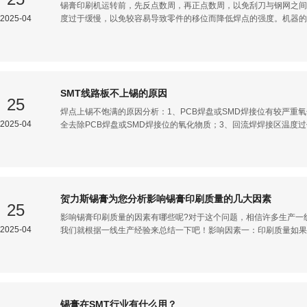
锡膏印刷机运转前，先反点数周，再正点数周，以免刮刀与钢网之间
2025-04
度过于缓慢，以免较容易导致零件的移位而降低焊点的强度。机器的
找到其原因则很困难。对于采用滑动轴承之类的机器，低速不利于其
大。因此在进行此类操作之前，最好先空转机器加油润滑，这也是每
是通过主机带动的，因而当反点时，油路不但不能加油，反而会把油
反点。对一些比较重要部位的润滑也可通过其附近的金属温度来检测
常见故障及排除方法锡膏在5-10℃环境下储藏期限为6个月，不宜在
SMT线路板不上锡的原因
至室温方可开启，以防止受潮产生锡珠，然后搅拌均匀再使用。锡珠(通
25
很底的较大片状元件的边上，比如片电容和片电阻1，而锡球在助焊
焊点上锡不饱满的原因分析：1、PCB焊盘或SMD焊接位有较严重
2025-04
全去除PCB焊盘或SMD焊接位的氧化物质；3、回流焊焊接区温度
果是有部分焊点上锡不饱满，有可能是焊锡膏在使用前未能充分搅拌
不够；7、在过回流焊时预热时间过长或预热温度过高，造成了焊锡膏
锡膏专搞此不良现象，深圳市优特尔技术有限公司专业生产SMT贴片
锡膏，大量现货满足客户随时交货的特种需求，全国出货，专业服务
锡膏的研发，生产，销售于一体，有专门针对特殊焊接需求的锡膏，针对
​贺力斯锡膏为您分析影响锡膏印刷质量的几大因素
子连接器焊接。SMT线路板不上锡 首选铭优特尔锡膏。技术成熟，
25
工业的支柱技术。焊接技术是SMT的核心技术，所以我们要选择和制
影响锡膏印刷质量的因素有哪些呢?对于这个问题，相信许多生产一
2025-04
我们就根据一线生产经验来总结一下吧！影响因素一：印刷质量如果
性以及常温下的使用寿命都会导致印刷质量产生影响。而且，如果锡
膏。影响因素二：锡膏的存放如果锡膏需要回收使用胡话，那么一定
焊点质量产生影响。回收的锡膏与新制的锡膏一定要分别存放，如果
温度会降低锡膏的黏度，而如果湿度过大则会使其吸收空气中的。影
属于触变流体。因此，刮刀的速度、角度等都会影响到印刷质量。正
锡膏在SMT行业有什么用？