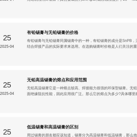
说，中温无铅锡膏的熔点是172，中温无铅锡膏广泛应用于高频头、
有良好的上锡性及焊接牢固度。中温无铅锡膏具备高抗力性及优良的
需清洗，符合环保RoHS禁用物质标准，已通过SGS检测认证。中温
变了SnBi合金的焊点的机械强度，大幅度提高焊点可靠性，使用于
接设备的要求，粘性适中，具有很高焊接能力，焊点光亮饱满，它已
有铅锡膏与无铅锡膏的价格
引领锡膏产品开发的技术的潮流，以满足当今日益复杂的SMT工艺
25
订购!电话：400-800-5703 或18938680221（肖经理）网
有铅锡膏与无铅锡膏同属锡膏中的一种，有铅锡膏的成分是SnPB，无
2025-04
结合焊接产品的实际要求来选用。在选购锡膏时价格是人们关注的重
膏与无铅锡膏的价格：一、优特尔有铅锡膏价格1、【优特尔6337锡膏Sn6
好，无立碑、虚焊问题，适用于led焊接。2、【SMT焊接有铅锡膏Sn55
(3528灯珠)不立碑、无虚焊，适用于耐热温度较高的LED硬板和软
Sn43Pb43Bi14】采购数量100,80元/瓶。有铅低溫锡膏U-TE
成分为锡铅铋，主要特点表现为熔点低，适合耐低温电子产品焊接使用
无铅高温锡膏的熔点和应用范围
高温含银无铅锡膏Sn99Ag0.3Cu0.7】 采购数量100,112.5
25
饱满，适合间隙
无铅高温锡膏它是一种熔点较高、焊接能力很强的环保型锡膏。无铅
2025-04
面绝缘阻抗性能，因此应用很广泛。那么它的熔点为多少?具体哪里
温锡膏的熔点和应用范围 一、无铅高温锡膏的熔点： 优特尔无铅高温锡膏是由含氧量极低规则球形粉合金锡96.5%银
3.0%铜0.5%与阳离子载体在真空加氮气下通过进口设备均匀搅拌
铅电子元件的较高的焊接工艺温度。无铅高温锡膏在无铅焊接上有非
出焊点,杜绝了松香的导电现象。 二、无铅高温锡膏的应用范围： 无铅高温锡膏有着优异的抗干能力，在连续印刷条件
下仍然能保证12小时，焊膏有着良好的粘着力。此锡膏成分含量符合
低温锡膏和高温锡膏的区别
于高频调谐器系列产品及较小贴片元件，且插件元件的焊接性能优于
25
需要清洗。 无铅高温锡膏还可应用于被动元件
用过锡膏的朋友都应该知道，锡膏分为高温锡膏和低温锡膏，那么他