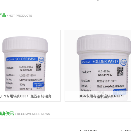
18

于线路板的焊接。
产品
/ HOT PRODUCTS
QFN专用锡膏6337_免洗有铅锡膏
BGA专用有铅中温锡膏6337
锡膏资讯
/ RECOMMENDED NEWS