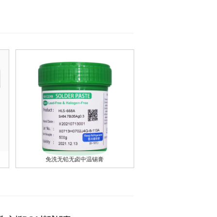
免洗无铅无卤中温锡膏