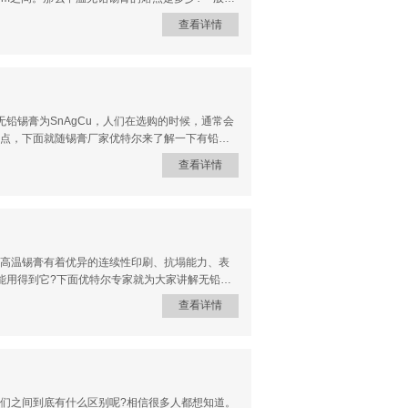
插件PCB板、遥控器，对不能承受高温PCB板具
查看详情
印刷性能，回焊后焊点饱满且表面残留物极少无
无铅锡膏是含Bi类的低熔点无铅锡膏，加入Ag改
不耐温的PCB或元件的焊接工艺，降低对工艺的焊
通过了环保ROHS的权威认证。锡膏厂家优特尔
的要求，是众多厂商的信心选择，欢迎来电咨询和
铅锡膏为SnAgCu，人们在选购的时候，通常会
点，下面就随锡膏厂家优特尔来了解一下有铅锡
3Pb37】 采购数量100,62.5元/瓶润湿性
查看详情
Pb45】采购数量100,57.5元/瓶。不连锡，
板的SMT制程。3、【优特尔有铅低温锡膏
L-360是我司针对客户要求而开发的一款含铅锡膏，合金
。二、优特尔无铅锡膏价格1、【优特尔0307
元/瓶规则球形锡粉，锡膏的流动性好，不产生连锡，焊点
高温锡膏有着优异的连续性印刷、抗塌能力、表
能用得到它?下面优特尔专家就为大家讲解无铅高
查看详情
，熔点为217℃，及其适合现在的锡银铜和锡银等无
常好的润湿能力,焊点饱满，且松香残留不会外溢
ROHS指令要求，具有良好的环保性。广泛应用
波峰焊接的效果，并有绝佳的焊接可靠性，且不
们之间到底有什么区别呢?相信很多人都想知道。