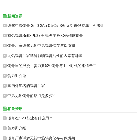
新闻资讯


详解中温锡膏 Sn-0.3Ag-0.5Cu-3Bi 无铅低银 热敏元件专用

有铅锡膏Sn63Pb37免清洗 主板BGA植球锡膏

锡膏厂家详解无铅中温锡膏储存与保质期

无铅锡膏厂家详解影响锡膏活性的因素有哪些

锡膏里的浪漫：​贺力斯520锡膏与工业时代的柔情告白

​贺力斯介绍

国内外知名的锡膏厂家

中温无铅锡膏的熔点是多少?
相关资讯


锡膏在SMT行业有什么用？

​贺力斯介绍

锡膏厂家详解无铅中温锡膏储存与保质期