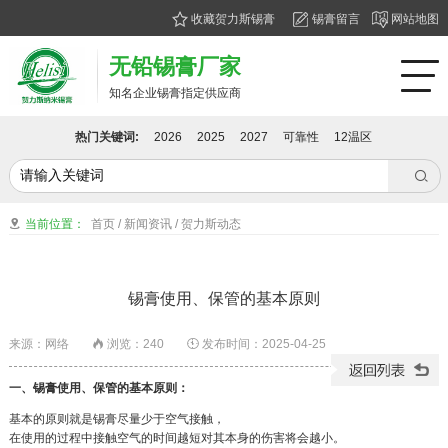
收藏贺力斯锡膏
锡膏留言
网站地图
无铅锡膏厂家
知名企业锡膏指定供应商
热门关键词:
2026
2025
2027
可靠性
12温区

当前位置：
首页
/
新闻资讯
/
贺力斯动态

锡膏使用、保管的基本原则
来源：网络
浏览：
240
发布时间：2025-04-25


一、锡膏使用、保管的基本原则：
基本的原则就是锡膏尽量少于空气接触，
在使用的过程中接触空气的时间越短对其本身的伤害将会越小。