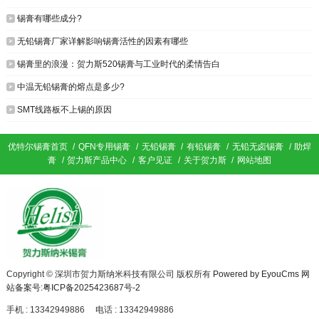

锡膏有哪些成分?

无铅锡膏厂家详解影响锡膏活性的因素有哪些

锡膏里的浪漫：​贺力斯520锡膏与工业时代的柔情告白

中温无铅锡膏的熔点是多少?

SMT线路板不上锡的原因
优特尔锡膏首页
/
QFN专用锡膏
/
无铅锡膏
/
有铅锡膏
/
无铅无卤锡膏
/
助焊
膏
/
贺力斯产品中心
/
客户见证
/
关于贺力斯
/
网站地图
Copyright © 深圳市贺力斯纳米科技有限公司 版权所有
Powered by EyouCms
网
站备案号:粤ICP备2025423687号-2
手机 : 13342949886
电话 : 13342949886