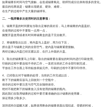
如果锡膏长时间与空气接触，会造成锡膏氧化、助焊剂成分比例有很多的变化。
最后的结果就是：锡膏出现硬皮、硬块、难熔，
在生产的过程中产生大量的锡球等。
二、一瓶焊膏多次使用时的注意事项：
1、锡膏开盖的时间要短当取出足够的喜好后，马上将锡膏的内盖盖好。
在使用的过程中不要取一点用一点，
频繁开盖使用或者长时间将锡膏盒的盖子完全敞开。
2、将锡膏取出以后，将内盖马上盖好，用力往下压，
挤出盖子与锡膏之间的全部空气，使内盖与锡膏紧密接触。
再经过确认内盖已经压紧以后，在拧上外面的大盖。
3、取出的锡膏要马上印刷，取出的锡膏要在最短的时间内进行印刷使用。
印刷的过程中要连续不停的工作，一直把当班的工作全部印刷完成，
平放在工作台面上等待贴放表贴元件。印刷的过程中不要印印停停。
4、已经取出对于锡膏的处理，当班的工作完成以后，
剩下下的锡膏应该马上回收到一个空瓶中，
保存的过程中要注意与空气完全隔绝保存。
绝对不能把剩下的锡膏放入没有使用的锡膏的瓶内。
因此我们在取用锡膏的过程中要尽量准确的估计锡膏的使用量，
保证用多少取多少。
深圳优特尔提醒大家，如果使用剩余的锡膏表面出现结皮、变硬的时候，