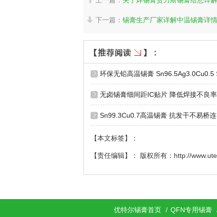
下一篇：
锡膏生产厂家详解中温锡膏详

环保无铅高温锡膏 Sn96.5Ag3.0Cu0
无卤锡膏细间距IC贴片 降低焊接不良率
Sn99.3Cu0.7高温锡膏 抗发干不易
【本文标签】：
【责任编辑】： 版权所有：http://www.ut
优特尔锡膏首页
/
QFN专用锡膏