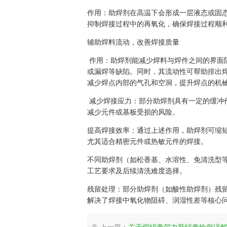
作用：助焊剂在高温下会形成一层液态或固
抑制焊接过程中的再氧化，确保焊接过程顺
辅助焊料流动，改善焊接质量
作用：助焊剂能减少焊料与焊件之间的界面
或漏焊等缺陷。同时，其流动性可帮助排出
减少焊点内部的气孔和空洞，提升焊点的机
减少焊接应力：部分助焊剂具有一定的缓冲
减少元件或基板受损的风险。
提高焊接效率：通过上述作用，助焊剂可缩
尤其适合精密元件或热敏元件的焊接。
不同助焊剂（如松香基、水溶性、免清洗型
工艺要求及后续清洗难度选择。
残留处理：部分助焊剂（如酸性助焊剂）残
解决了焊接中氧化物阻碍、润湿性差等核心
上一篇：
关于焊锡膏​贺力斯锡膏给您详
