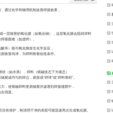

料，通过化学和物理机制改善焊接效果，

无

S

成一层致密的氧化膜（如氧化铜），这层氧化膜会阻碍焊料
致焊接困难（如虚焊）。
S

机酸等）能与氧化物发生化学反应，

表面恢复纯净，为焊料附着创造条件。
环

球状（如水滴），焊料（熔融状态下为液态）

铺展成均匀的焊点，易形成“焊球”或“焊料堆积”。

张力，使熔融焊料更易铺展并渗透到焊接缝隙中，

结合强度。

若没有保护，刚清理干净的表面可能迅速再次生成氧化膜。
