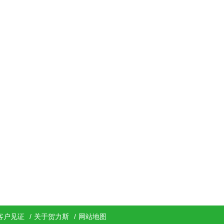
客户见证
/
关于贺力斯
/
网站地图