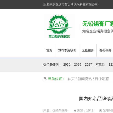
欢迎来到深圳市贺力斯纳米科技有限公司
无铅锡膏厂
知名企业锡膏指定
首页
QFN专用锡膏
无铅锡膏
有铅锡膏
热门关键词:
2026
2025
2027
可靠性
1
当前位置：
首页
/
新闻资讯
/
行业动态

国内知名品牌锡
来源：优特尔锡膏
浏览：
1042
发布时间：

