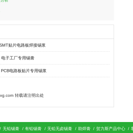
情
.5 SMT贴片电路板焊接锡浆
 电子工厂专用锡膏
桥连 PCB电路板贴片专用锡浆
exg.com 转载请注明出处
/
无铅锡膏
/
有铅锡膏
/
无铅无卤锡膏
/
助焊膏
/
贺力斯产品中心
/