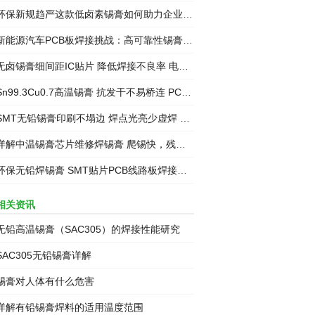
环保新规趋严这款低卤素锡膏如何助力企业合规生产
新能源汽车PCB板焊接挑战：高可靠性锡膏怎么选
卤锡膏细间距IC贴片 降低焊接不良率 电子工厂专用锡膏
n99.3Cu0.7高温锡膏 抗发干不易桥连 PCB电路板贴片专用锡浆
MT无铅锡膏印刷不塌边 焊点光亮少虚焊 免清洗焊锡膏
详解中温锡膏芯片维修焊锡膏 爬锡快，残留少
保无铅焊锡膏 SMT贴片PCB线路板焊接锡浆家用维修
相关资讯
无铅高温锡膏（SAC305）的焊接性能研究
SAC305无铅锡膏详解
锡膏对人体有什么危害
详解有铅锡膏焊料的适用温度范围