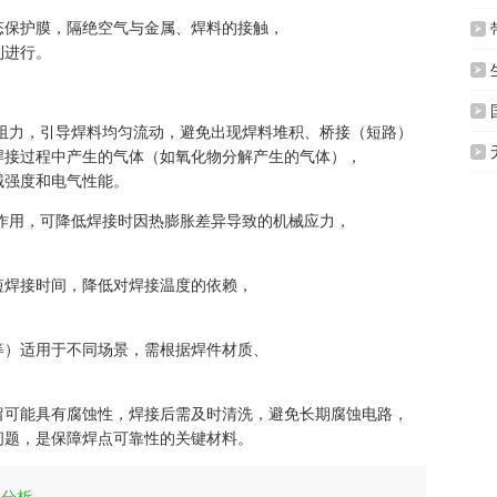
态保护膜，隔绝空气与金属、焊料的接触，

利进行。


阻力，引导焊料均匀流动，避免出现焊料堆积、桥接（短路）

焊接过程中产生的气体（如氧化物分解产生的气体），
械强度和电气性能。
作用，可降低焊接时因热膨胀差异导致的机械应力，
短焊接时间，降低对焊接温度的依赖，
等）适用于不同场景，需根据焊件材质、
留可能具有腐蚀性，焊接后需及时清洗，避免长期腐蚀电路，
问题，是保障焊点可靠性的关键材料。
解分析