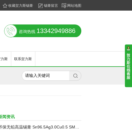
收藏贺力斯锡膏
锡膏留言
网站地图
13342949886
咨询热线
贺力斯
联系贺力斯

新闻资讯
保无铅高温锡膏 Sn96.5Ag3.0Cu0.5 SMT贴片电路板焊接锡浆