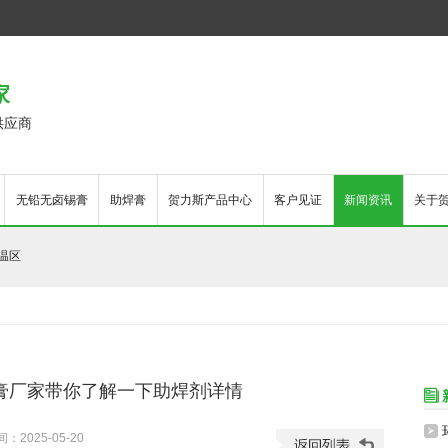
家
供应商
无铅无卤锡膏
助焊膏
贺力斯产品中心
客户见证
新闻资讯
关于
2温区
膏厂家带你了解一下助焊剂详情

环

2025-05-20