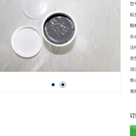
型号
粘度
颗
合
活
类
清
熔
1
2
规
订