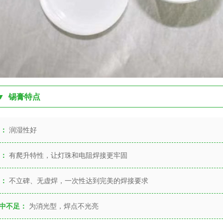
▼ 锡膏特点
1：
润湿性好
2：
有爬升特性，让灯珠和电阻焊接更牢固
3：
不立碑、无虚焊，一次性达到完美的焊接要求
中不足：
为消光型，焊点不光亮