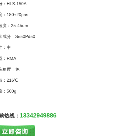
：HLS-150A
：180±20pas
粒度：25-45um
金成分：Sn50Pd50
性：中
型：RMA
洗角度：免
点：216℃
格：500g
13342949886
购热线：