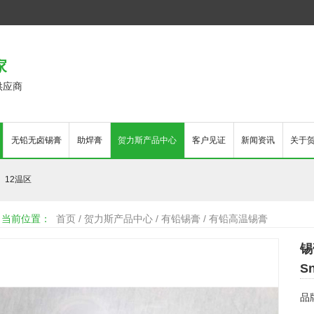
家
供应商
无铅无卤锡膏
助焊膏
贺力斯产品中心
客户见证
新闻资讯
关于
12温区
当前位置：
首页
/
贺力斯产品中心
/
有铅锡膏
/
有铅高温锡膏
锡
S
品