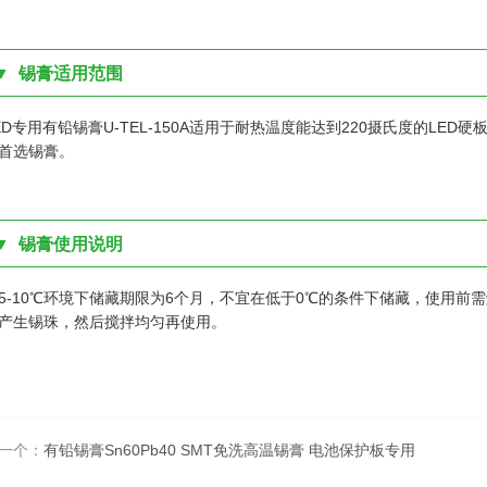
▼ 锡膏适用范围
ED专用有铅锡膏U-TEL-150A适用于耐热温度能达到220摄氏度的LE
首选锡膏。
▼ 锡膏使用说明
5-10℃环境下储藏期限为6个月，不宜在低于0℃的条件下储藏，使用前
产生锡珠，然后搅拌均匀再使用。
一个：
有铅锡膏Sn60Pb40 SMT免洗高温锡膏 电池保护板专用