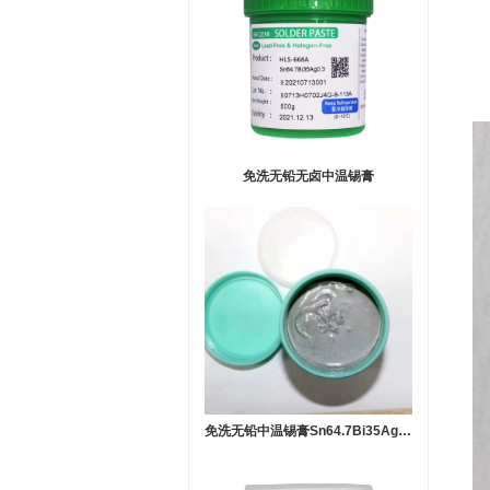
免洗无铅无卤中温锡膏
免洗无铅中温锡膏Sn64.7Bi35Ag0.3