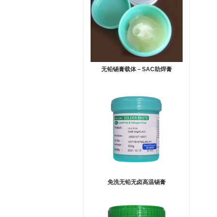
无铅锡膏载体－SAC助焊膏
免洗无铅无卤高温锡膏