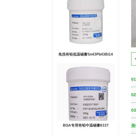
免洗有铅低温锡膏Sn43Pb43Bi14
0
0
0
BGA专用有铅中温锡膏6337
美