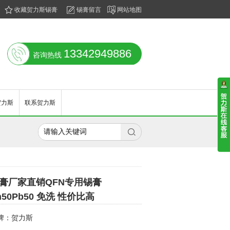
收藏贺力斯锡膏
锡膏留言
网站地图
13342949886
咨询热线
贺力斯
联系贺力斯

膏厂家直销QFN专用锡膏
n50Pb50 免洗 性价比高
牌：贺力斯