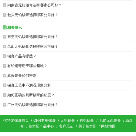

内蒙古无铅锡膏选择哪家公司好？

包头无铅锡膏选择哪家公司好？
相关资讯


东莞无铅锡膏选择哪家公司好？

昆山无铅锡膏选择哪家公司好？

锡膏产品有哪些？

有铅锡膏用于哪些领域？

真假锡膏如何辨别

锡膏工艺中不润湿现象分析

如何正确的判断锡膏的粘度？

广州无铅锡膏选择哪家公司好？
优特尔锡膏首页
/
QFN专用锡膏
/
无铅锡膏
/
有铅锡膏
/
无铅无卤锡膏
/
助焊
膏
/
贺力斯产品中心
/
客户见证
/
关于贺力斯
/
网站地图