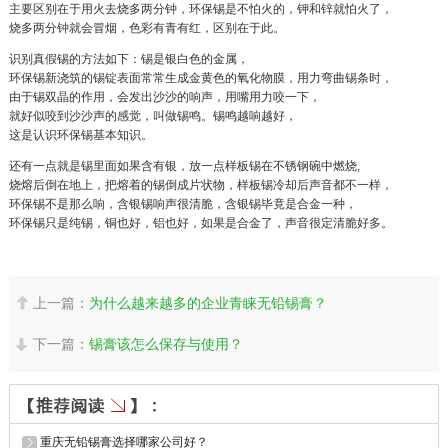
主要区别在于用火去烧多两分钟，环保锡是不怕火的，钾和锌就怕火了，
烧多两分钟就会冒烟，色彩有青有红，区别在于此。
识别真假锡的方法如下：锡是银白色的金属，
环保锡新浇筑的锡锭表面常常生成金黄色的氧化物膜，用力弯曲锡条时，
由于锡双晶的作用，会发出沙沙的响声，用嘴用力咬一下，
就好似咬到沙沙声的感觉，叫做锡鸣。锡鸣越响越好，
这是认识环保锡基本知识。
还有一点就是锡里面如果含有银，放一点样板锡在不锈钢碗中燃烧,
烧熔后倒在地上，把熔着的锡倒成片状物，样板锡冷却后声音都不一样，
环保锡不是那么响，含银锡响声很清脆，含银锡毕竟是合金一种，
环保锡只是纯锡，铜也好，铝也好，如果是合金了，声音很定清脆好多。
上一篇：
为什么越来越多的企业青睐无铅锡膏？

下一篇：
锡膏该怎么保存与使用？

重庆无铅锡膏选择哪家公司好？