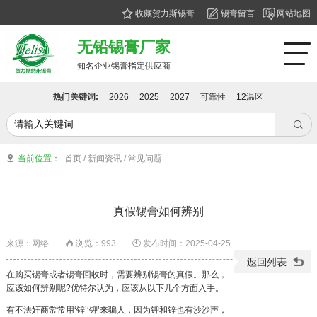
收藏贺力斯锡膏
锡膏留言
网站地图
无铅锡膏厂家
知名企业锡膏指定供应商
热门关键词:
2026
2025
2027
可靠性
12温区

当前位置：
首页
/
新闻资讯
/
常见问题

真假锡膏如何辨别
来源：网络
浏览：
993
发布时间：2025-04-25


在购买锡膏或者锡膏回收时，需要辨别锡膏的真假。那么，
应该如何辨别呢?优特尔认为，应该从以下几个方面入手。
有不法奸商常常用‘锌’‘钾’来骗人，因为钾和锌也有沙沙声，