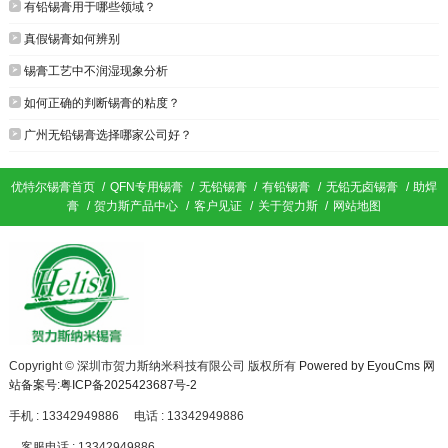

有铅锡膏用于哪些领域？

真假锡膏如何辨别

锡膏工艺中不润湿现象分析

如何正确的判断锡膏的粘度？

广州无铅锡膏选择哪家公司好？
优特尔锡膏首页
/
QFN专用锡膏
/
无铅锡膏
/
有铅锡膏
/
无铅无卤锡膏
/
助焊
膏
/
贺力斯产品中心
/
客户见证
/
关于贺力斯
/
网站地图
Copyright © 深圳市贺力斯纳米科技有限公司 版权所有
Powered by EyouCms
网
站备案号:粤ICP备2025423687号-2
手机 : 13342949886
电话 : 13342949886
客服电话 : 13342949886